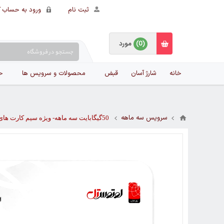
ثبت نام
ورود به حساب ک
(0)
مورد
خانه
شارژ آسان
قبض
محصولات و سرویس ها
ح
سرویس سه ماهه
50گیگابایت سه ماهه- ویژه سیم کارت های اعتباری