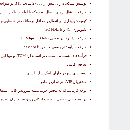
پوشش شبکه: دارای بیش از 27000 سایت BTS در سراسر کشور. بزرگترین شبکه ارتباطات سیار در خاورمیانه
سرعت انتقال: زمان اتصال به شبکه با اولویت بالاتر از اپر
کیفیت: پایداری در اتصال و حداقل نوسانات در جابجایی و
تکنولوژی: 4G و 5G-FDLTE
سرعت دانلود: در بعضی مناطق تا 80Mbps
سرعت آپلود: در بعضی مناطق تا 25Mbps
فرآیندهای پشتیبانی: مبتنی بر استاندارد eTOM و تنها اپراتور تمام دیجیتال
تعرفه رقابتی
دسترسی سریع: دارای لینک شارژ آسان
مشتریان VIP، حرفه ای و خاص
توجه فرمایید که به محض خرید بسته سرویس قابل استفاد
در بسته های حجمی اینترنت امکان رزرو بسته برای آینده 