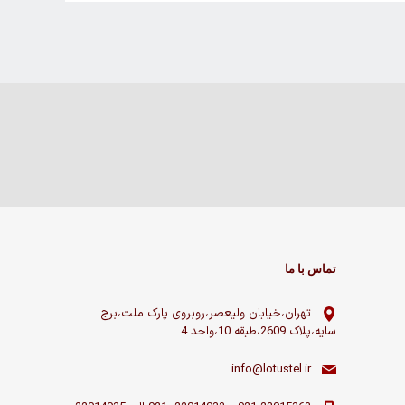
تماس با ما
تهران،خیابان ولیعصر،روبروی پارک ملت،برج
سایه،پلاک 2609،طبقه 10،واحد 4
info@lotustel.ir