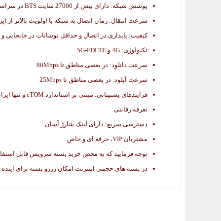
پوشش شبکه: دارای بیش از 27000 سایت BTS در سراسر کشور. بزرگترین شبکه ارتباطات سیار در خاورمیانه
سرعت انتقال: زمان اتصال به شبکه با اولویت بالاتر از اپر
کیفیت: پایداری در اتصال و حداقل نوسانات در جابجایی و
تکنولوژی: 4G و 5G-FDLTE
سرعت دانلود: در بعضی مناطق تا 80Mbps
سرعت آپلود: در بعضی مناطق تا 25Mbps
فرآیندهای پشتیبانی: مبتنی بر استاندارد eTOM و تنها اپراتور تمام دیجیتال
تعرفه رقابتی
دسترسی سریع: دارای لینک شارژ آسان
مشتریان VIP، حرفه ای و خاص
توجه فرمایید که به محض خرید بسته سرویس قابل استفاد
در بسته های حجمی اینترنت امکان رزرو بسته برای آینده 