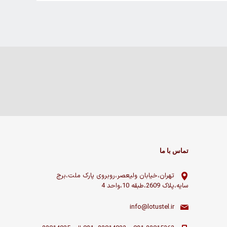
تماس با ما
تهران،خیابان ولیعصر،روبروی پارک ملت،برج
سایه،پلاک 2609،طبقه 10،واحد 4
info@lotustel.ir