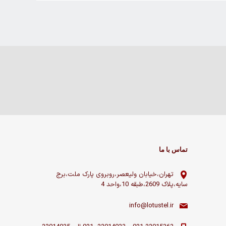
تماس با ما
تهران،خیابان ولیعصر،روبروی پارک ملت،برج
سایه،پلاک 2609،طبقه 10،واحد 4
info@lotustel.ir